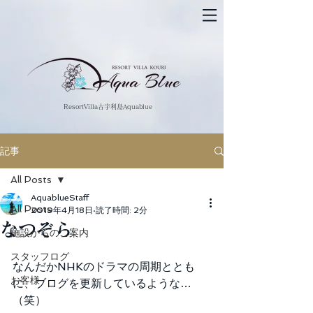
​ResortVilla古宇利島Aquablue
記事
All Posts
AquablueStaff
All Posts
2019年4月18日
読了時間: 2分
なつぞら
施設からのご案内
スタッフログ
なんだかNHKのドラマの周期ととも
お客様
に、ブログを更新しているような…
（笑）