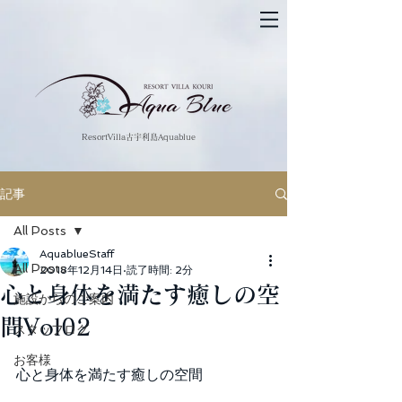
​ResortVilla古宇利島Aquablue
記事
All Posts
AquablueStaff
All Posts
2018年12月14日
読了時間: 2分
心と身体を満たす癒しの空
施設からのご案内
間Vol02
スタッフログ
お客様
心と身体を満たす癒しの空間