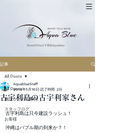
​ResortVilla古宇利島Aquablue
記事
All Posts
AquablueStaff
All Posts
2018年5月16日
読了時間: 2分
古宇利島の古宇利家さん
施設からのご案内
スタッフログ
古宇利島は只今建設ラッシュ！
お客様
沖縄はバブル期の到来か？！