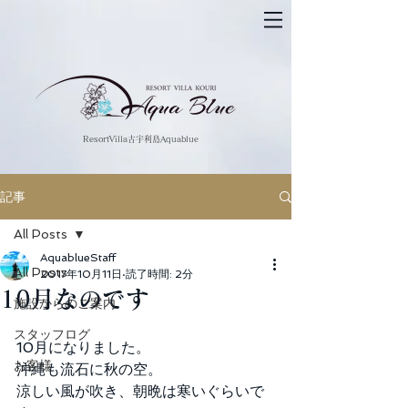
​ResortVilla古宇利島Aquablue
記事
All Posts
AquablueStaff
All Posts
2017年10月11日
読了時間: 2分
10月なのです
施設からのご案内
スタッフログ
10月になりました。
お客様
沖縄も流石に秋の空。
涼しい風が吹き、朝晩は寒いぐらいで