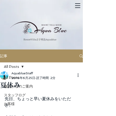
​ResortVilla古宇利島Aquablue
記事
All Posts
AquablueStaff
All Posts
2016年6月25日
読了時間: 2分
夏休み
施設からのご案内
スタッフログ
先日、ちょっと早い夏休みをいただ
お客様
き、