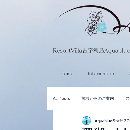
​ResortVilla古宇利島Aquablue
Home
Information
All Posts
施設からのご案内
ス
AquablueStaff
20