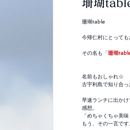
珊瑚tabl
珊瑚table 
今帰仁村にとっても
その名も「
珊瑚tabl
名前もおしゃれ☆ 
古宇利島で知り合っ
早速ランチに出かけ
感想。 
「めちゃくちゃ美味
もう、その一言です