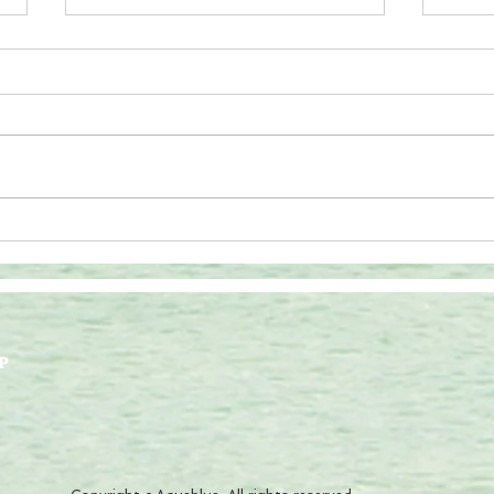
家族
Pokemon GO
P