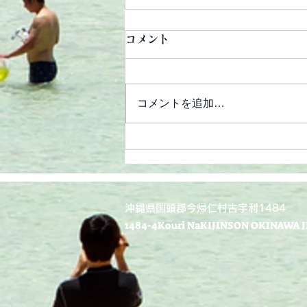
コメント
コメントを追加…
ありがとう2016
​沖縄県国頭郡今帰仁村古宇利1484
​1484-4Kouri NaKIJINSON OKINAWA J