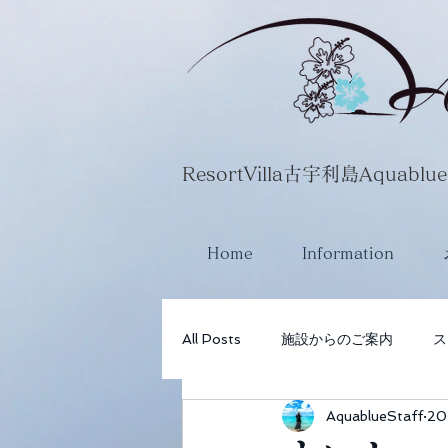
​ResortVilla古宇利島Aquablue
Home
Information
All Posts
施設からのご案内
ス
AquablueStaff
20