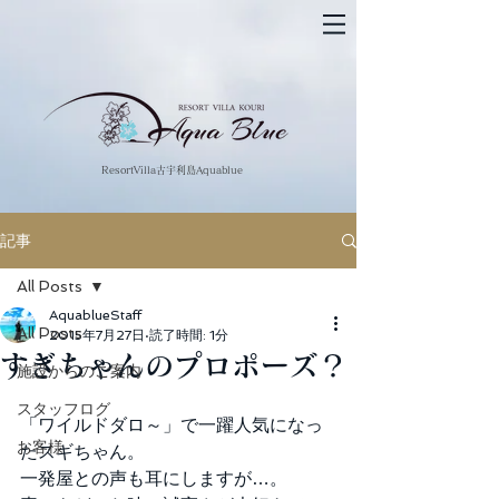
​ResortVilla古宇利島Aquablue
記事
All Posts
AquablueStaff
All Posts
2015年7月27日
読了時間: 1分
すぎちゃんのプロポーズ？
施設からのご案内
スタッフログ
「ワイルドダロ～」で一躍人気になっ
お客様
たスギちゃん。 
一発屋との声も耳にしますが…。 