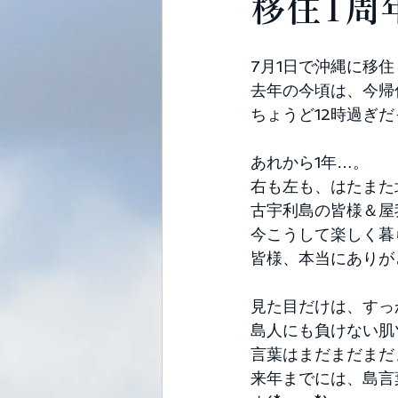
移住1周
7月1日で沖縄に移住
去年の今頃は、今帰
ちょうど12時過ぎだ
あれから1年…。 
右も左も、はたまた
古宇利島の皆様＆屋
今こうして楽しく暮
皆様、本当にありが
見た目だけは、すっ
島人にも負けない肌
言葉はまだまだまだ
来年までには、島言