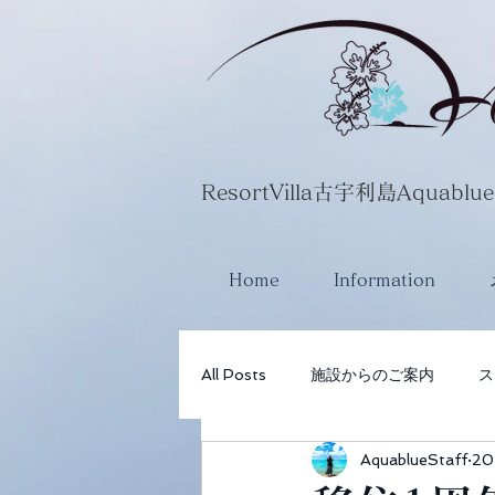
​ResortVilla古宇利島Aquablue
Home
Information
All Posts
施設からのご案内
ス
AquablueStaff
20