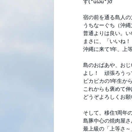
す(*uωu*)σ 
宿の前を通る島人の
うちなーぐち（沖縄
普通よりは良い。い
まさに、「いいね！
沖縄に来て1年、上
島のおばあや、おじ
よし！　頑張ろうっ
ピカピカの1年生から
これからも褒めて伸
どうぞよろしくお願
そして、移住1周年
島豚中心の焼肉屋さ
最上級の「上等さ～