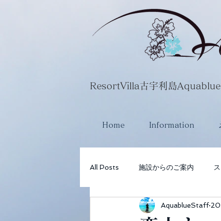
​ResortVilla古宇利島Aquablue
Home
Information
All Posts
施設からのご案内
ス
AquablueStaff
2