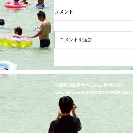
コメント
コメントを追加…
子連れに優しいホテルに。
​沖縄県国頭郡今帰仁村古宇利1484
​1484-4Kouri NaKIJINSON OKINAWA J