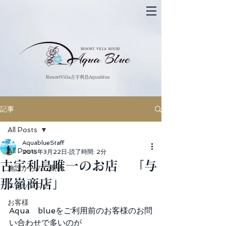
​ResortVilla古宇利島Aquablue
記事
All Posts
AquablueStaff
All Posts
2015年3月22日
読了時間: 2分
古宇利島唯一のお店 「与
施設からのご案内
那嶺商店」
スタッフログ
お客様
Aqua　blueをご利用前のお客様のお問
い合わせで多いのが