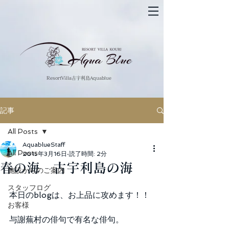
​ResortVilla古宇利島Aquablue
記事
All Posts
AquablueStaff
All Posts
2015年3月16日
読了時間: 2分
春の海 古宇利島の海
施設からのご案内
スタッフログ
本日のblogは、お上品に攻めます！！ 
お客様
与謝蕪村の俳句で有名な俳句。 