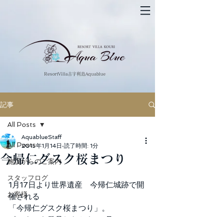
​ResortVilla古宇利島Aquablue
記事
All Posts
AquablueStaff
All Posts
2015年1月14日
読了時間: 1分
今帰仁グスク桜まつり
施設からのご案内
スタッフログ
1月17日より世界遺産　今帰仁城跡で開
お客様
催される 
「今帰仁グスク桜まつり」。 