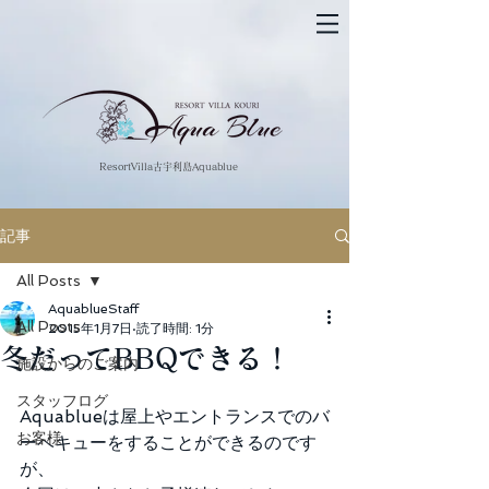
​ResortVilla古宇利島Aquablue
記事
All Posts
AquablueStaff
All Posts
2015年1月7日
読了時間: 1分
冬だってBBQできる！
施設からのご案内
スタッフログ
Aquablueは屋上やエントランスでのバ
お客様
ーベキューをすることができるのです
が、 