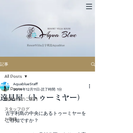
​ResortVilla古宇利島Aquablue
記事
All Posts
AquablueStaff
All Posts
2014年12月11日
読了時間: 1分
遠見屋（トゥーミヤー）
施設からのご案内
スタッフログ
古宇利島の中央にあるトゥーミヤーを
お客様
ご存知ですか？ 