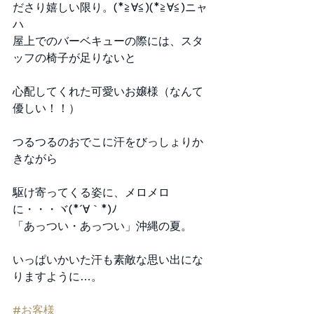
ださり嬉しい限り。(*≧∀≦)(*≧∀≦)ニャ
ハ 
屋上でのバーベキューの際には、スタ
ッフの椅子が足りないと
心配してくれた可愛いお嬢様（なんて
優しい！！）
つるつるのおでこに汗をびっしょりか
きながら
駆け寄ってくる姿に、メロメロ
に・・・ヾ(*´∀｀*)ﾉ 
「あっつい・あっつい」沖縄の夏。
いっぱいかいた汗も素敵な思い出にな
りますように…。 
#お客様