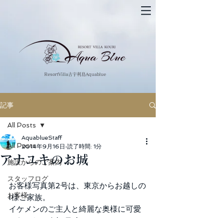
​ResortVilla古宇利島Aquablue
記事
All Posts
AquablueStaff
All Posts
2014年9月16日
読了時間: 1分
アナユキのお城
施設からのご案内
スタッフログ
お客様写真第2号は、東京からお越しの
お客様
I様ご家族。 
イケメンのご主人と綺麗な奥様に可愛