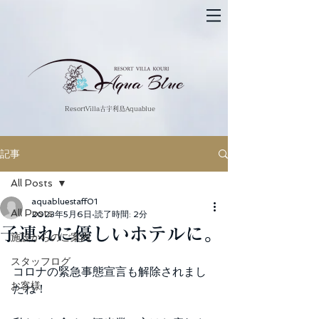
​ResortVilla古宇利島Aquablue
記事
All Posts
aquabluestaff01
All Posts
2023年5月6日
読了時間: 2分
子連れに優しいホテルに。
施設からのご案内
スタッフログ
コロナの緊急事態宣言も解除されまし
お客様
たね！